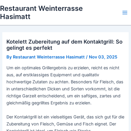
Skip
Restaurant Weinterrasse
to
Hasimatt
Ma
content
Me
Kotelett Zubereitung auf dem Kontaktgrill: So
gelingt es perfekt
By
Restaurant Weinterrasse Hasimatt
/
Nov 03, 2025
Um ein optimales Grillergebnis zu erzielen, reicht es nicht
aus, auf erstklassiges Equipment und qualitativ
hochwertige Zutaten zu achten. Besonders für Fleisch, das
in unterschiedlichen Dicken und Sorten vorkommt, ist die
richtige Garzeit entscheidend, um ein saftiges, zartes und
gleichmäßig gegrilltes Ergebnis zu erzielen.
Der Kontaktgrill ist ein vielseitiges Gerät, das sich gut für die
Zubereitung von Fleisch, Gemüse und Fisch eignet. Der
Kontaktgrill ist ideal, um Fleisch wie Steaks,