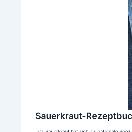
Sauerkraut-Rezeptbuch
Das Sauerkraut hat sich als nationale Spezi