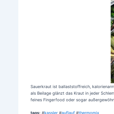
Sauerkraut ist ballaststoffreich, kalorie
als Beilage glänzt das Kraut in jeder Sch
feines Fingerfood oder sogar außergewöhnl
tags:
#
kassler
#
auflauf
#
thermomix