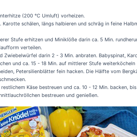
terhitze (200 °C Umluft) vorheizen.
. Karotte schälen, längs halbieren und schräg in feine Hal
lerer Stufe erhitzen und Miniklöße darin ca. 5 Min. rundheru
laufform verteilen.
d Zwiebelwürfel darin 2 - 3 Min. anbraten. Babyspinat, Karo
n und ca. 15 - 18 Min. auf mittlerer Stufe weiterköcheln l
neiden, Petersilienblätter fein hacken. Die Hälfte vom Berg
bschmecken.
restlichem Käse bestreuen und ca. 10 - 12 Min. backen, bis 
Schnittlauchröllchen bestreuen und genießen.