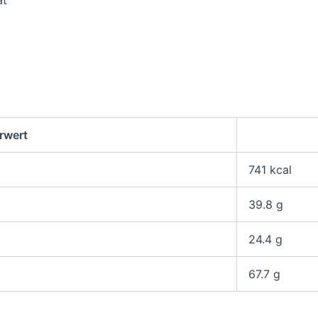
rwert
741 kcal
39.8 g
24.4 g
67.7 g