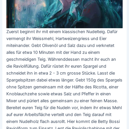
Zuerst beginnt ihr mit einem klassischen Nudelteig. Dafür
vermengt ihr Weissmehl, Hartweizengriess und Eier
miteinander. Gebt Olivenöl und Salz dazu und verknetet
alles für etwa 10 Minuten mit der Hand zu einem
geschmeidigen Teig. Währenddessen macht ihr euch an
die Raviolifüllung. Dafür rüstet ihr euren Spargel und
schneidet ihn in etwa 2 - 3 cm grosse Stücke. Lasst die
Spargelspitzen dabei etwas länger. Gebt 150g des Spargels
ohne Spitzen gemeinsam mit der Hälfte des Ricotta, einer
Knoblauchzehe sowie etwas Salz und Pfeffer in einen
Mixer und püriert alles gemeinsam zu einer feinen Masse.
Bereitet euren Teig für die Nudeln vor, indem ihr etwas Mehl
auf eurer Arbeitsfläche verteilt und den Teig darauf mit
einem Nudelholz flach ausrollt. Hier kommt die Betty Bossi
Ravioliform zum Einsatz. Legt die Raviolischablone mit der