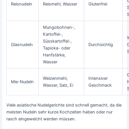
G
Reisnudeln
Reismehl, Wasser
Glutenfrei
S
Mungobohnen-,
Kartoffel-,
Süsskartoffel-,
Glasnudeln
Durchsichtig
G
Tapioka- oder
S
Hanfstärke,
Wasser
G
Weizenmehl,
Intensiver
Mie-Nudeln
Wasser, Salz, Ei
Geschmack
Viele asiatische Nudelgerichte sind schnell gemacht, da die
meisten Nudeln sehr kurze Kochzeiten haben oder nur
rasch eingeweicht werden müssen.