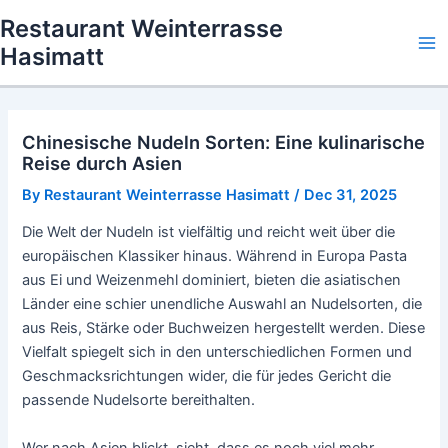
Skip
Restaurant Weinterrasse
to
Hasimatt
Ma
content
Me
Chinesische Nudeln Sorten: Eine kulinarische
Reise durch Asien
By
Restaurant Weinterrasse Hasimatt
/
Dec 31, 2025
Die Welt der Nudeln ist vielfältig und reicht weit über die
europäischen Klassiker hinaus. Während in Europa Pasta
aus Ei und Weizenmehl dominiert, bieten die asiatischen
Länder eine schier unendliche Auswahl an Nudelsorten, die
aus Reis, Stärke oder Buchweizen hergestellt werden. Diese
Vielfalt spiegelt sich in den unterschiedlichen Formen und
Geschmacksrichtungen wider, die für jedes Gericht die
passende Nudelsorte bereithalten.
Wer nach Asien blickt, sieht, dass es noch viel mehr