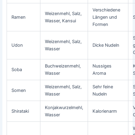
Verschiedene
Weizenmehl, Salz,
Ramen
Längen und
Wasser, Kansui
Formen
Weizenmehl, Salz,
Udon
Dicke Nudeln
Wasser
Buchweizenmehl,
Nussiges
K
Soba
Wasser
Aroma
Weizenmehl, Salz,
Sehr feine
S
Somen
Wasser
Nudeln
Konjakwurzelmehl,
Shirataki
Kalorienarm
Wasser