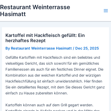
Skip
Restaurant Weinterrasse
to
Hasimatt
Ma
content
Me
Kartoffel mit Hackfleisch gefüllt: Ein
herzhaftes Rezept
By
Restaurant Weinterrasse Hasimatt
/
Dec 25, 2025
Gefüllte Kartoffeln mit Hackfleisch sind ein beliebtes und
vielseitiges Gericht, das sich sowohl für ein gemütliches
Familienessen als auch für ein festliches Dinner eignet. Die
Kombination aus der weichen Kartoffel und der würzigen
Hackfleischfüllung ist einfach unwiderstehlich. Hier finden
Sie ein detailliertes Rezept, mit dem Sie dieses Gericht ganz
einfach zu Hause zubereiten können.
Kartoffeln können auch auf dem Grill gegart werden.
Kartoffeln einzeln in Alufolie packen und in der Mitte des